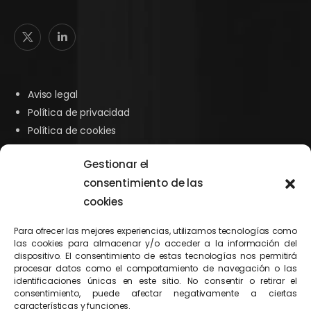
Aviso legal
Política de privacidad
Política de cookies
Declaración de accesibilidad
Gestionar el
consentimiento de las
cookies
Para ofrecer las mejores experiencias, utilizamos tecnologías como
Servicios
las cookies para almacenar y/o acceder a la información del
dispositivo. El consentimiento de estas tecnologías nos permitirá
procesar datos como el comportamiento de navegación o las
Abogados Matrimonialista
identificaciones únicas en este sitio. No consentir o retirar el
Abogados Derecho Laboral
consentimiento, puede afectar negativamente a ciertas
características y funciones.