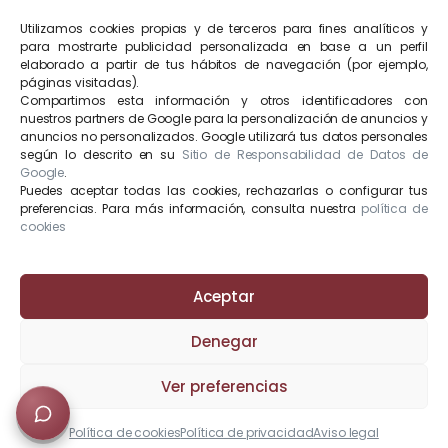
Abogado Segunda Oportunidad Barcelona
Utilizamos cookies propias y de terceros para fines analíticos y
Abogado Separaciones Barcelona
para mostrarte publicidad personalizada en base a un perfil
Abogados Derecho Bancario
elaborado a partir de tus hábitos de navegación (por ejemplo,
páginas visitadas).
Abogado Derecho Inmobiliario
Compartimos esta información y otros identificadores con
nuestros partners de Google para la personalización de anuncios y
Abogados Derecho Penal
anuncios no personalizados. Google utilizará tus datos personales
Abogados Derecho Mercantil
según lo descrito en su
Sitio de Responsabilidad de Datos de
Google
.
Abogados Extranjería
Puedes aceptar todas las cookies, rechazarlas o configurar tus
preferencias. Para más información, consulta nuestra
política de
cookies
JDV Madrid
Aceptar
Abogados Derecho Penal en Madrid
Abogados Derecho Inmobiliario Madrid
Denegar
919 92 00 99
Ver preferencias
Calle Velázquez 30, 4º A, 28001 Madrid
Política de cookies
Política de privacidad
Aviso legal